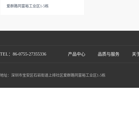
爱群路同富裕工业区1-5栋
TEL：86-0755-27355336
产品中心
品质与服务
关
地址：深圳市宝安区石岩街道上排社区爱群路同富裕工业区1-5栋