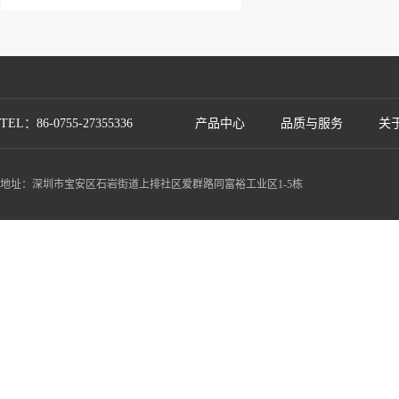
TEL：86-0755-27355336
产品中心
品质与服务
关
地址：深圳市宝安区石岩街道上排社区爱群路同富裕工业区1-5栋