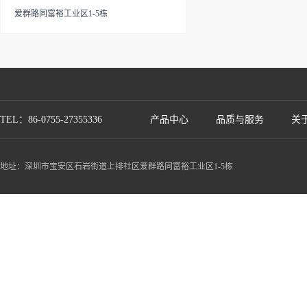
爱群路同富裕工业区1-5栋
TEL：86-0755-27355336
产品中心
品质与服务
关
地址：深圳市宝安区石岩街道上排社区爱群路同富裕工业区1-5栋