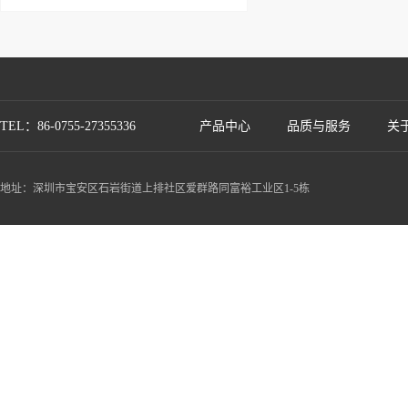
TEL：86-0755-27355336
产品中心
品质与服务
关
地址：深圳市宝安区石岩街道上排社区爱群路同富裕工业区1-5栋