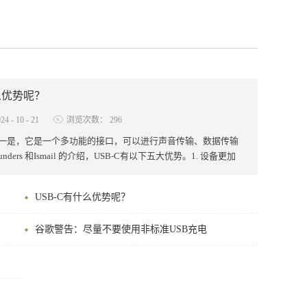
么优势呢？
024
-
10
-
21
浏览次数：
296
一是，它是一个多功能的接口，可以进行声音传输、数据传输
ders 和Ismail 的介绍，USB-C有以下五大优势。1. 设备更加
带来的直接优势。这一点在苹果的 Macbook 上就得到了体
Macbook 上，就仅保留了这一接口和 3.5 …
USB-C有什么优势呢？
谷歌警告：尽量不要使用非标准USB充电