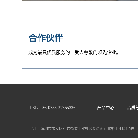
HDMI发布USB Type-C连接器转接模式规范
合作伙伴
成为最具优质服务的，受人尊敬的领先企业。
TEL：86-0755-27355336
产品中心
品质
地址：深圳市宝安区石岩街道上排社区爱群路同富裕工业区1-5栋