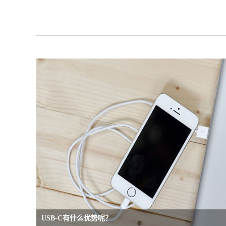
造、光源封装、五金冲压，注塑成型，成品组立
与检测一条龙式服务，陆续通过IATF16949、
ISO9001、ISO14001、ISO45001、ISO13485、
USB协会等国际认证，成为广东省照明协会会员
和国家级高新技术企业。 目前正耀科技已经拥有
一流生产.检测设备及研发人才，积极推动连接器
和大功率LED灯领域尖端技术的开发和运用。深
圳及江西拥有专业制造工厂，员工150多人,在深
圳、台北、苏州、北京等建立营销据点，成为华
为、松下、三星、LG.、现代.BOSE等多家知名企
业直接或间接供应商，建立长期合作伙伴。为全
球客户提供全方位的零组件供应与实时之产品技
术服务。